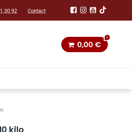
1 30 92
Contact
0
0,00
€
dobon
Toneel & Stoet
ilo
10 kilo