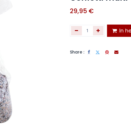
29,95
€
In he
Share :