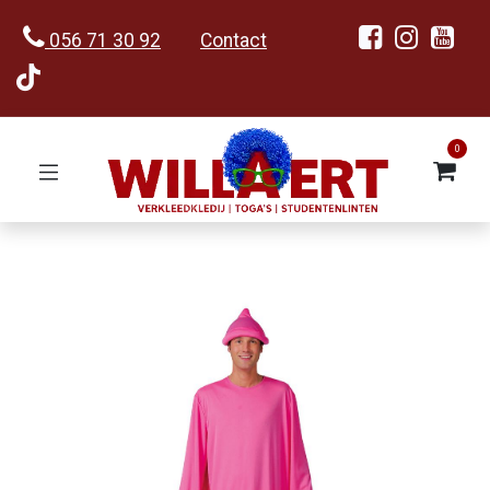
056 71 30 92
Contact
0