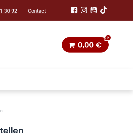
1 30 92
Contact
0
0,00
€
dobon
Toneel & Stoet
en
tellen