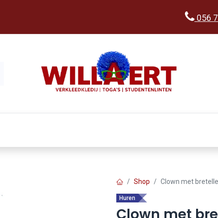
056 7
Kopen
Verkleedwereld
Ka
Shop
Clown met bretell
Huren
Clown met bre