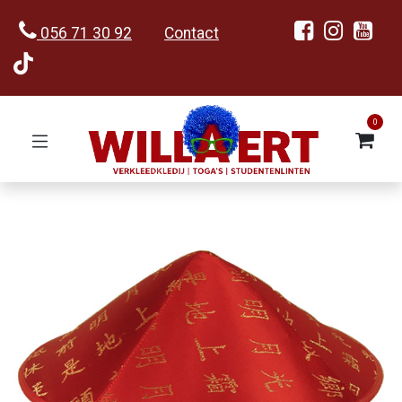
056 71 30 92
Contact
0