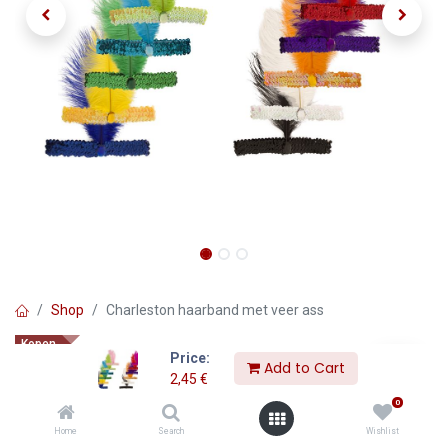
Shop
Charleston haarband met veer ass
Kopen
Price:
Charleston haarband met veer
Add to Cart
2,45
€
ass
0
Home
Search
Wishlist
2,45
€