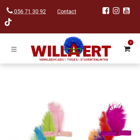
056 71 30 92
Contact
0