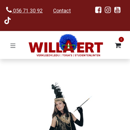
056 71 30 92
Contact
0