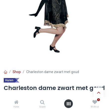
Shop
Charleston dame zwart met goud
Huren
Charleston dame zwart met goud
0
Ontdek de voordelen van
huur verkleedkledij
:
Home
Search
Wishlist