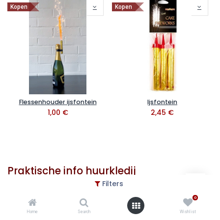
Kopen
Kopen
Flessenhouder ijsfontein
Ijsfontein
1,00
€
2,45
€
Praktische info huurkledij
Filters
Huurperiode:
Standaard huurperiode in overleg (bv.
weekend of meerdere dagen mogelijk)
0
Was inbegrepen:
Eén wasbeurt is inbegrepen in de huurprijs
Home
Search
Wishlist
Maten:
Beschikbaar in verschillende maten voor dames en