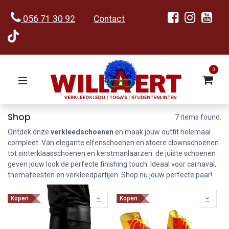
056 71 30 92
Contact
0
Shop
7 items found.
Ontdek onze
verkleedschoenen
en maak jouw outfit helemaal
compleet. Van elegante elfenschoenen en stoere clownschoenen
tot sinterklaasschoenen en kerstmanlaarzen: de juiste schoenen
geven jouw look de perfecte finishing touch. Ideaal voor carnaval,
themafeesten en verkleedpartijen. Shop nu jouw perfecte paar!
Kopen
Kopen