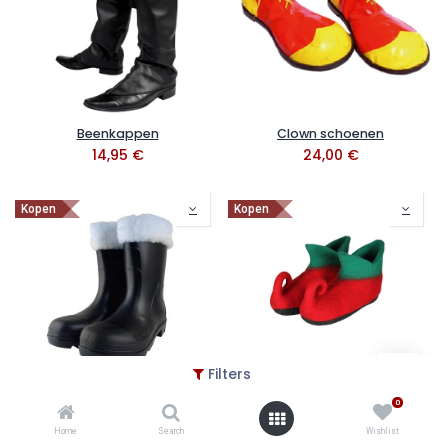
Beenkappen
Clown schoenen
14,95
€
24,00
€
Kopen
Kopen
Filters
Kerstman laarzen
Schoenen elf
0
27,00
€
40,00
€
Home
Search
Wishlist