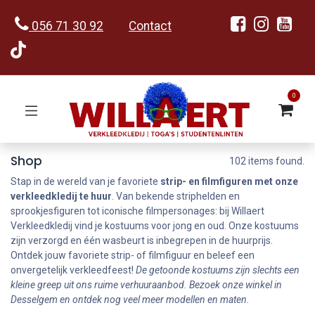
056 71 30 92
Contact
0
Shop
102 items found.
Stap in de wereld van je favoriete
strip- en filmfiguren met onze
verkleedkledij te huur
. Van bekende striphelden en
sprookjesfiguren tot iconische filmpersonages: bij Willaert
Verkleedkledij vind je kostuums voor jong en oud. Onze kostuums
zijn verzorgd en één wasbeurt is inbegrepen in de huurprijs.
Ontdek jouw favoriete strip- of filmfiguur en beleef een
onvergetelijk verkleedfeest!
De getoonde kostuums zijn slechts een
kleine greep uit ons ruime verhuuraanbod. Bezoek onze winkel in
Desselgem en ontdek nog veel meer modellen en maten.