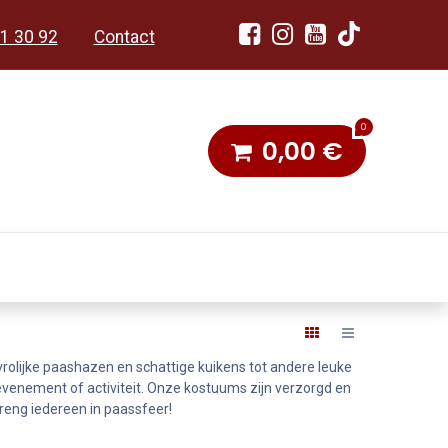
1 30 92
Contact
0
0,00
€
dobon
Toneel & Stoet
rolijke paashazen en schattige kuikens tot andere leuke
, evenement of activiteit. Onze kostuums zijn verzorgd en
breng iedereen in paassfeer!