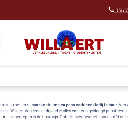
056 7
Kopen
Verkleedwereld
Ka
 in stijl met onze
paaskostuums en paas verkleedkledij te huur.
Van v
n: bij Willaert Verkleedkledij vind je alles voor een geslaagd paasfeest
rt is inbegrepen in de huurprijs. Ontdek jouw favoriete paasoutfit en 