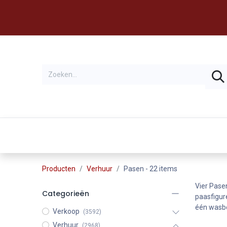
Thema's
Huren
Producten
Verhuur
Pasen
- 22 items
Vier Pasen
Categorieën
paasfigure
één wasbeu
Verkoop
(3592)
Verhuur
(2968)