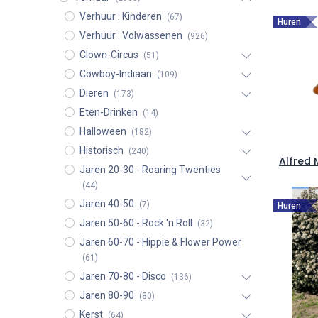
Verhuur : Kinderen
(67)
Huren
Verhuur : Volwassenen
(926)
Clown-Circus
(51)
Cowboy-Indiaan
(109)
Dieren
(173)
Eten-Drinken
(14)
Halloween
(182)
Historisch
(240)
Alfred
Jaren 20-30 - Roaring Twenties
(44)
Jaren 40-50
(7)
Huren
Jaren 50-60 - Rock 'n Roll
(32)
Jaren 60-70 - Hippie & Flower Power
(61)
Jaren 70-80 - Disco
(136)
Jaren 80-90
(80)
Kerst
(64)