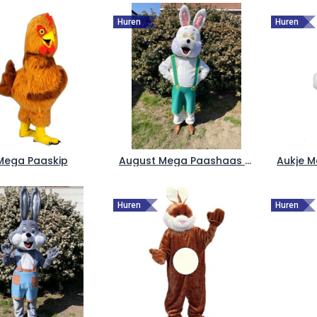
Huren
Huren
 Mega Paaskip
August Mega Paashaas - Paaskonijn
Aukje M
Huren
Huren