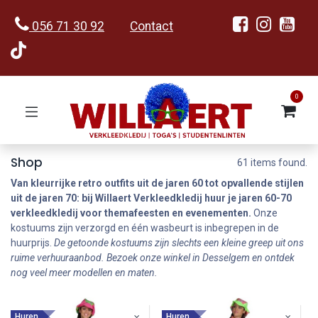
056 71 30 92
Contact
0
Shop
61 items found.
Van kleurrijke retro outfits uit de jaren 60 tot opvallende stijlen
uit de jaren 70: bij Willaert Verkleedkledij huur je jaren 60-70
verkleedkledij voor themafeesten en evenementen.
Onze
kostuums zijn verzorgd en één wasbeurt is inbegrepen in de
huurprijs.
De getoonde kostuums zijn slechts een kleine greep uit ons
ruime verhuuraanbod. Bezoek onze winkel in Desselgem en ontdek
nog veel meer modellen en maten.
Huren
Huren