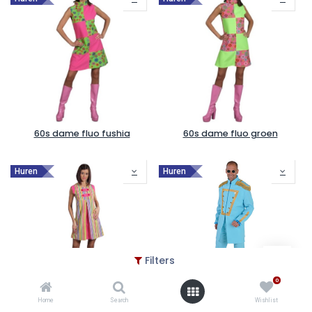
60s dame fluo fushia
60s dame fluo groen
Huren
Huren
Filters
0
Home
Search
Wishlist
60s dame roze geel
Beatle blauw