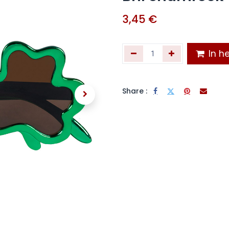
3,45
€
In he
Share :