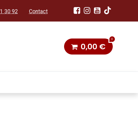
1 30 92
Contact
0
0,00
€
dobon
Toneel & Stoet