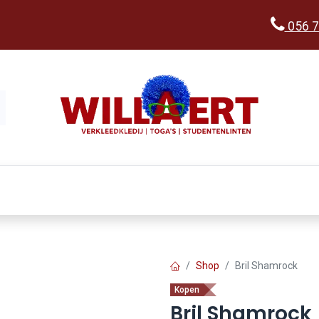
056 7
Kopen
Verkleedwereld
Ka
Shop
Bril Shamrock
Kopen
Bril Shamrock