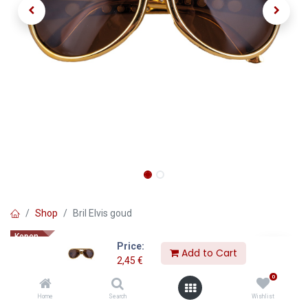
Shop
Bril Elvis goud
Kopen
Price:
Bril Elvis goud
Add to Cart
2,45
€
0
2,45
€
Home
Search
Wishlist