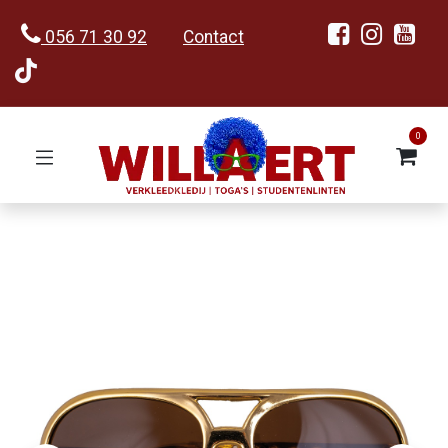
056 71 30 92
Contact
0