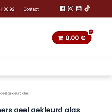
1 30 92
Contact
0
0,00
€
dobon
Toneel & Stoet
 geel gekleurd glas
hers geel gekleurd glas