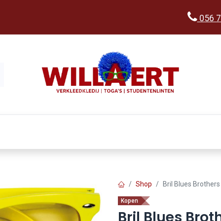
056 7
Kopen
Verkleedwereld
Ka
Shop
Bril Blues Brothers
Kopen
Bril Blues Brot