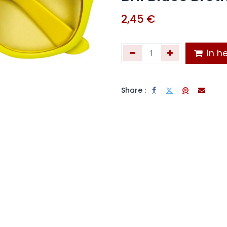
2,45
€
In he
Share :