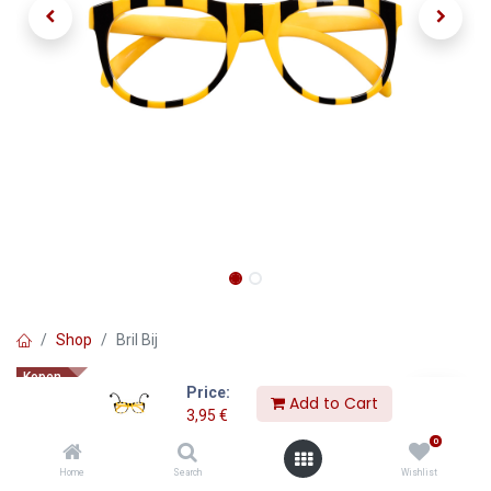
Shop
Bril Bij
Kopen
Price:
Bril Bij
Add to Cart
3,95
€
0
3,95
€
Home
Search
Wishlist