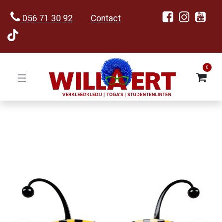
056 71 30 92
Contact
0