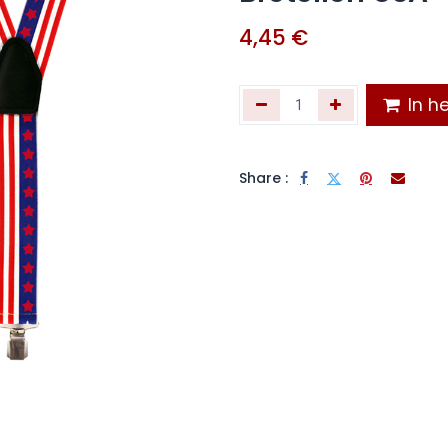
4,45
€
In he
Share :