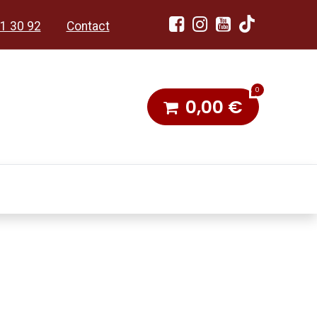
1 30 92
Contact
0
0,00
€
dobon
Toneel & Stoet