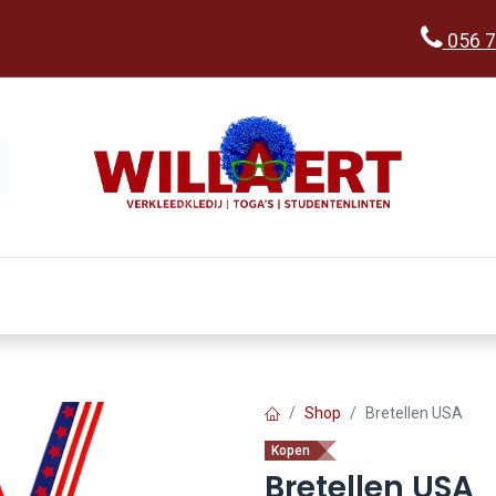
056 7
Kopen
Verkleedwereld
Ka
Shop
Bretellen USA
Kopen
Bretellen USA