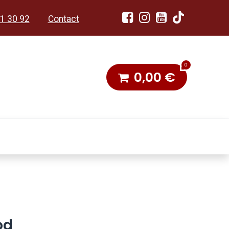
1 30 92
Contact
0
0,00
€
dobon
Toneel & Stoet
od