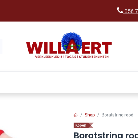
056 7
Kopen
Verkleedwereld
Ka
Shop
Boratstring rood
Kopen
Boratstring ro