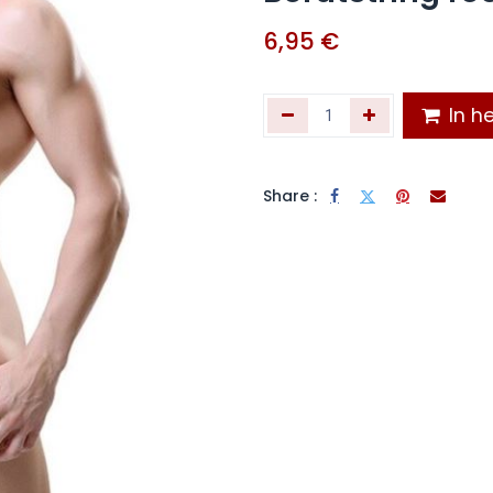
6,95
€
In he
Share :