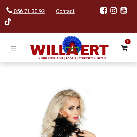
056 71 30 92
Contact
0