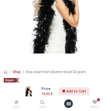
Shop
Boa zwart met zilveren tinsel 50 gram
Kopen
Boa zwart met zilveren tinsel 50
Price:
Add to Cart
gram
10,95
€
0
10,95
€
Home
Search
Wishlist