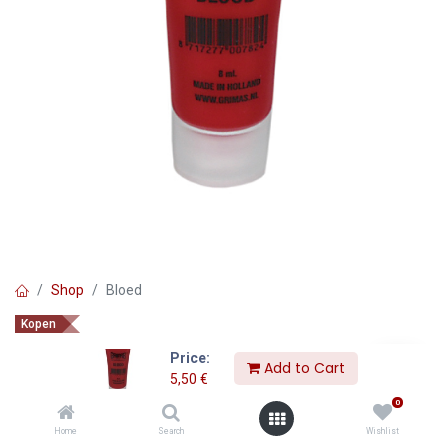
Shop
Bloed
Kopen
Bloed
Price:
Add to Cart
5,50
€
5,50
€
0
Home
Search
Wishlist