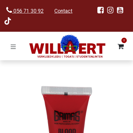
056 71 30 92
Contact
0