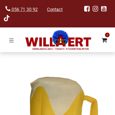
056 71 30 92
Contact
0