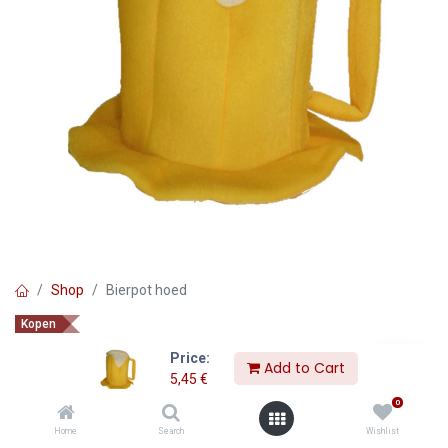
Shop
Bierpot hoed
Kopen
Bierpot hoed
Price:
Add to Cart
5,45
€
5,45
€
0
Home
Search
Wishlist