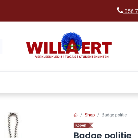
056 7
Kopen
Verkleedwereld
Ka
Shop
Badge politie
Kopen
Badge politie