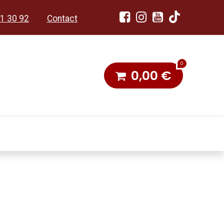
1 30 92
Contact
0
0,00
€
dobon
Toneel & Stoet