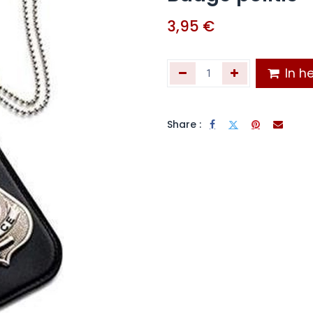
3,95
€
In he
Share :