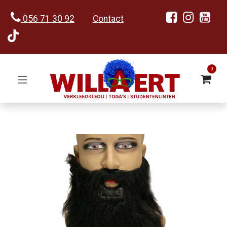
056 71 30 92
Contact
0