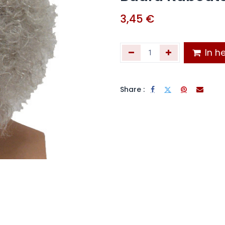
3,45
€
In he
Share :