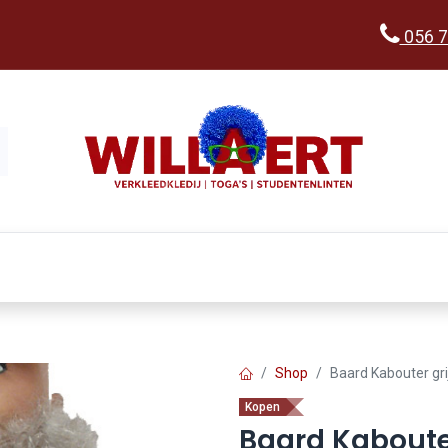
056 7
Kopen
Verkleedwereld
Ka
Shop
Baard Kabouter gri
Kopen
Baard Kabouter