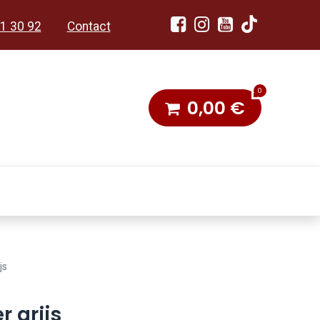
1 30 92
Contact
0
0,00
€
dobon
Toneel & Stoet
js
 grijs