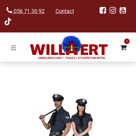
056 71 30 92
Contact
0