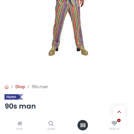
Shop
90s man
Huren
90s man
0
Ontdek de voordelen van
huur verkleedkledij
:
Home
Search
Wishlist