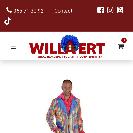
056 71 30 92
Contact
0