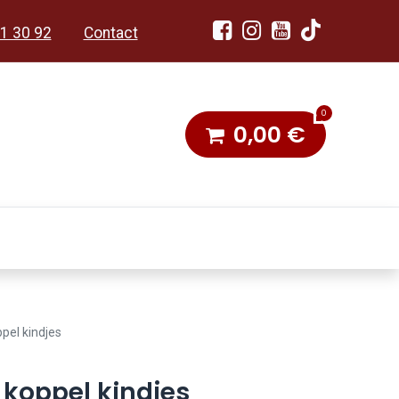
1 30 92
Contact
0
0,00
€
dobon
Toneel & Stoet
pel kindjes
 koppel kindjes