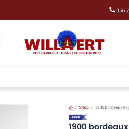
056 7
Kopen
Verkleedwereld
Ka
Shop
1900 bordeaux kop
Huren
1900 bordeaux