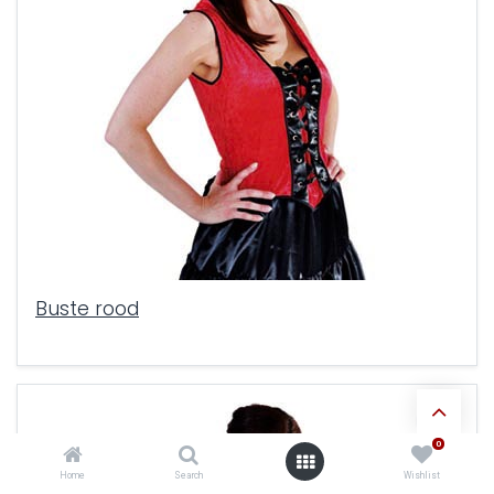
Buste rood
0
Home
Search
Wishlist