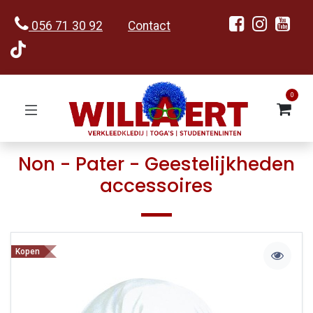
056 71 30 92
Contact
0
Non - Pater - Geestelij​kheden
accessoires
Kopen