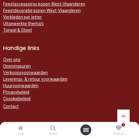
Feestaccessoires kopen West-Vlaanderen
Feestdecoratie kopen West-Vlaanderen
Verkleden per letter
Uitgewerkte thema's
Toneel & Stoet
Handige links
Over ons
Openingsuren
Verkoopsvoorwaarden
Leverings- & retour voorwaarden
Huurvoorwaarden
Privacybeleid
Coockiebeleid
Contact
Het feestplezier start hier!
0
Home
Search
Wishlist
Willaert Verkleedkledij
in Desselgem is al meer dan
40 jaar
een