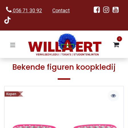
056 71 30 92
Contact
0
Bekende figuren koopkledij
Kopen