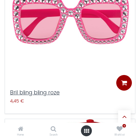
Bril bling bling roze
4,45
€
0
Kopen
Home
Search
Wishlist