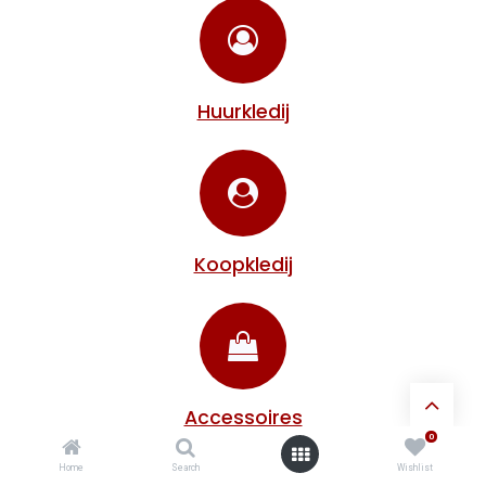
Huurkledij
Koopkledij
Accessoires
0
Home
Search
Wishlist