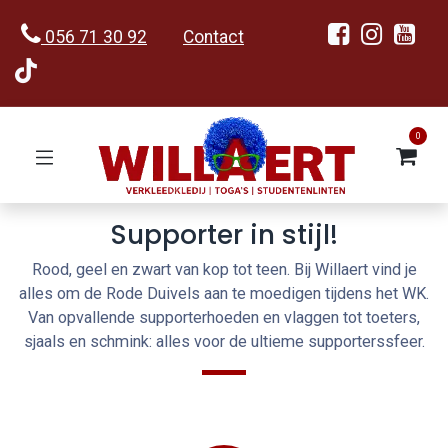
056 71 30 92
Contact
0
Supporter in stijl!
Rood, geel en zwart van kop tot teen. Bij Willaert vind je
alles om de Rode Duivels aan te moedigen tijdens het WK.
Van opvallende supporterhoeden en vlaggen tot toeters,
sjaals en schmink: alles voor de ultieme supporterssfeer.