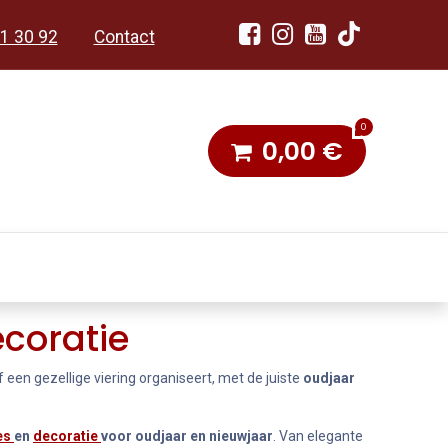
1 30 92
Contact
0
0,00
€
dobon
Toneel & Stoet
ecoratie
een gezellige viering organiseert, met de juiste
oudjaar
es
en
decoratie
voor oudjaar en nieuwjaar
. Van elegante