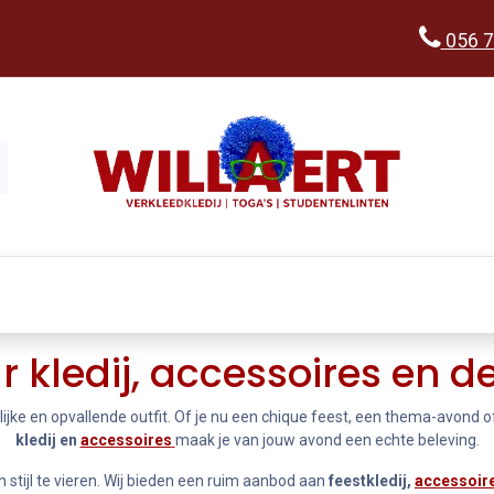
056 7
Kopen
Verkleedwereld
Ka
r
kledij, accessoires en d
ke en opvallende outfit. Of je nu een chique feest, een thema-avond of 
kledij en
accessoires
maak je van jouw avond een echte beleving.
 in stijl te vieren. Wij bieden een ruim aanbod aan
feestkledij,
accessoir