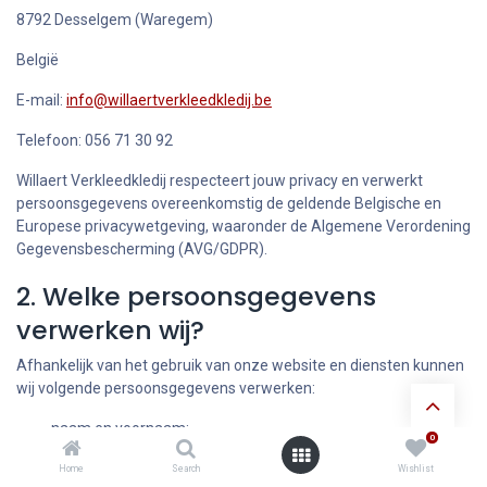
8792 Desselgem (Waregem)
België
E-mail:
info@willaertverkleedkledij.be
Telefoon: 056 71 30 92
Willaert Verkleedkledij respecteert jouw privacy en verwerkt
persoonsgegevens overeenkomstig de geldende Belgische en
Europese privacywetgeving, waaronder de Algemene Verordening
Gegevensbescherming (AVG/GDPR).
2. Welke persoonsgegevens
verwerken wij?
Afhankelijk van het gebruik van onze website en diensten kunnen
wij volgende persoonsgegevens verwerken:
naam en voornaam;
0
adresgegevens;
Home
Search
Wishlist
e-mailadres;