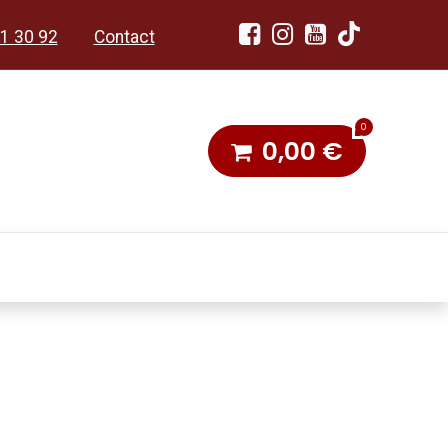
1 30 92
Contact
0
0,00
€
dobon
Toneel & Stoet