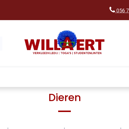
056 7
Kopen
Verkleedwereld
Ka
Dieren​