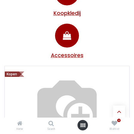
Koopkledij
Accessoires
Kopen
0
Home
Search
Wishlist