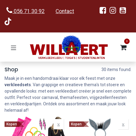
056 71 30 92
Contact
0
Shop
30 items found.
Maak je in een handomdraai klaar voor elk feest met onze
verkleedsets
. Van grappige en creatieve thema's tot stoere en
opvallende looks: met een verkleedset creëer je snel een complete
outfit. Perfect voor carnaval, themafeesten, vrijgezellenfeesten
en verkleedpartijen. Ontdek ons assortiment en maak jouw look
helemaal af!
Kopen
Kopen