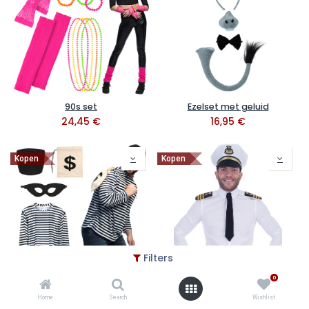
90s set
Ezelset met geluid
24,45
€
16,95
€
Kopen
Kopen
Filters
0
Inbreker set
Kapiteinset 3delig
Home
Search
Wishlist
28,95
€
15,95
€