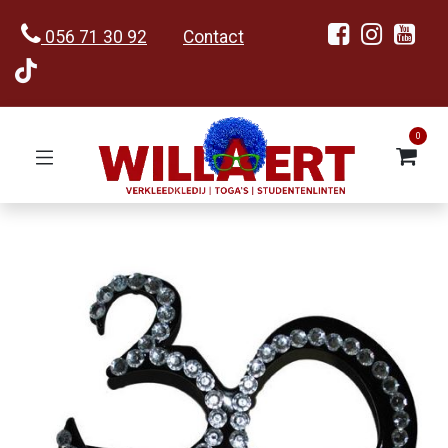
056 71 30 92
Contact
0