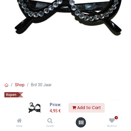
Shop
Bril 30 Jaar
Kopen
Bril 30 Jaar
Price:
Add to Cart
4,95
€
4,95
€
0
Home
Search
Wishlist