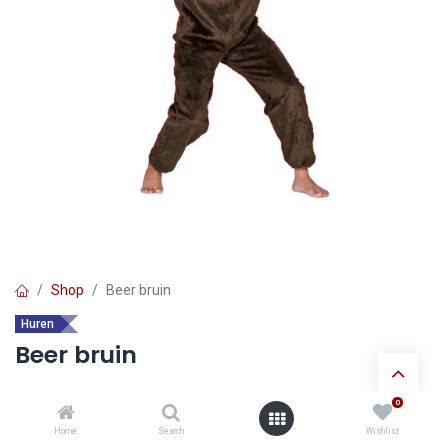
Shop
Beer bruin
Huren
Beer bruin
0
Ontdek de voordelen van
huur verkleedkledij
:
Home
Search
Wishlist