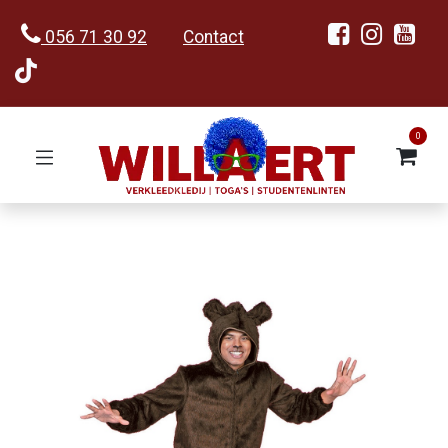
056 71 30 92
Contact
0