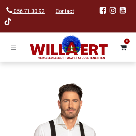
056 71 30 92
Contact
0