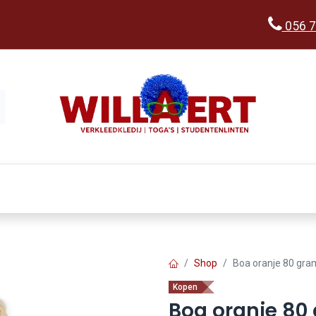
056 7
Kopen
Verkleedwereld
Ka
Shop
Boa oranje 80 gra
Kopen
Boa oranje 80