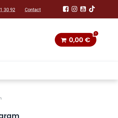
1 30 92
Contact
0
0,00
€
dobon
Toneel & Stoet
m
 gram