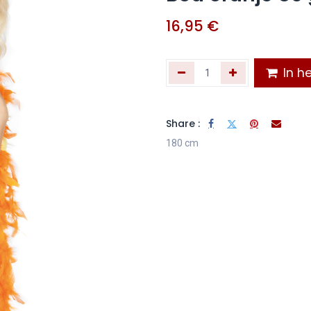
16,95
€
In he
Share :
180 cm