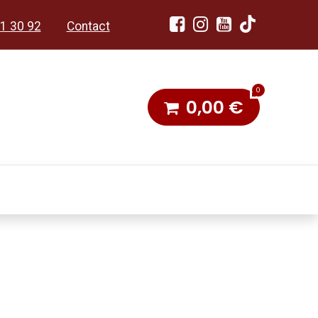
1 30 92
Contact
0
0,00
€
dobon
Toneel & Stoet