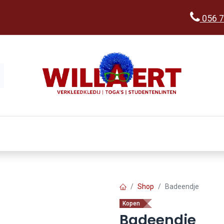
056 7
Kopen
Verkleedwereld
Ka
Shop
Badeendje
Kopen
Badeendje