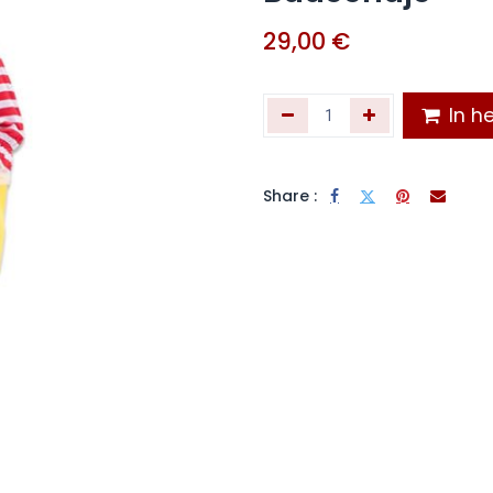
29,00
€
In he
Share :