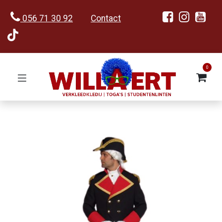
056 71 30 92
Contact
0