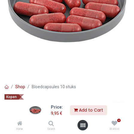
Shop
Bloedcapsules 10 stuks
Kopen
Bloedcapsules 10 stuks
Price:
Add to Cart
9,95
€
9,95
€
0
Home
Search
Wishlist