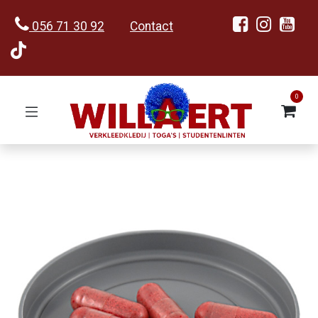
056 71 30 92
Contact
0